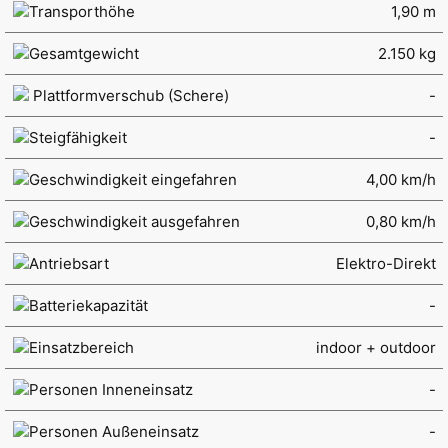
Transporthöhe
1,90 m
Gesamtgewicht
2.150 kg
Plattformverschub (Schere)
-
Steigfähigkeit
-
Geschwindigkeit eingefahren
4,00 km/h
Geschwindigkeit ausgefahren
0,80 km/h
Antriebsart
Elektro-Direkt
Batteriekapazität
-
Einsatzbereich
indoor + outdoor
Personen Inneneinsatz
-
Personen Außeneinsatz
-