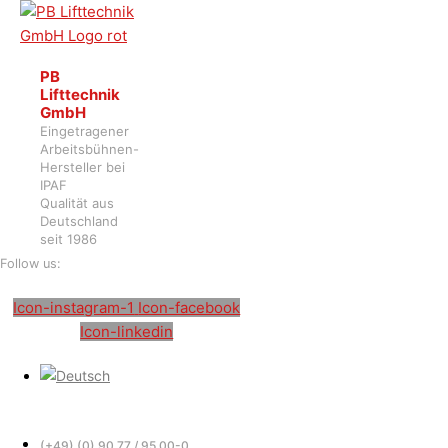
PB
Lifttechnik
GmbH
Eingetragener
Arbeitsbühnen-
Hersteller bei
IPAF
Qualität aus
Deutschland
seit 1986
Follow us:
Icon-instagram-1
Icon-facebook
Icon-linkedin
(+49) (0) 90 77 / 95 00-0