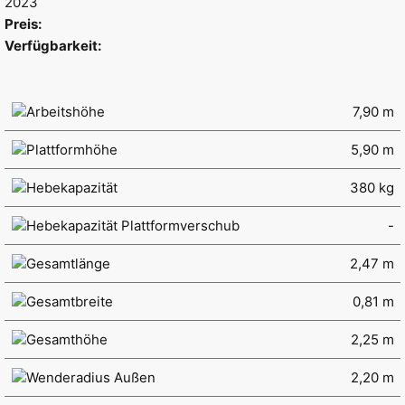
2023
Preis:
Verfügbarkeit:
Arbeitshöhe
7,90 m
Plattformhöhe
5,90 m
Hebekapazität
380 kg
Hebekapazität Plattformverschub
-
Gesamtlänge
2,47 m
Gesamtbreite
0,81 m
Gesamthöhe
2,25 m
Wenderadius Außen
2,20 m