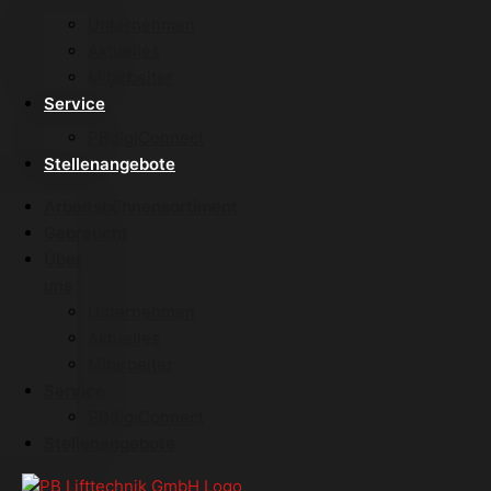
Unternehmen
Aktuelles
Mitarbeiter
Service
PBdigiConnect
Stellenangebote
Arbeitsbühnensortiment
Gebraucht
Über
uns
Unternehmen
Aktuelles
Mitarbeiter
Service
PBdigiConnect
Stellenangebote