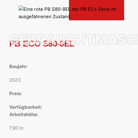
GEBRAUCHTMASC
PB ECO S80-8EL
Baujahr:
2023
Preis:
Verfügbarkeit:
Arbeitshöhe:
7,90 m