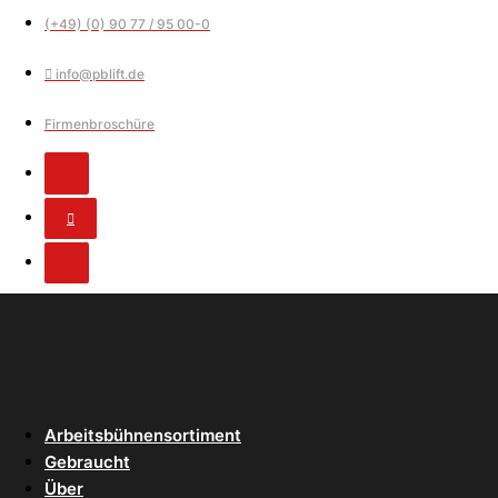
(+49) (0) 90 77 / 95 00-0
info@pblift.de
Firmenbroschüre
Arbeitsbühnensortiment
Gebraucht
Über