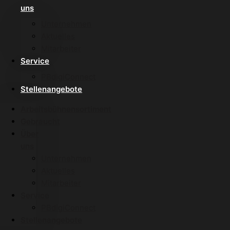
uns
Unternehmen
Aktuelles
Mitarbeiter
Service
PBdigiConnect
Stellenangebote
Arbeitsbühnensortiment
Gebraucht
Über
uns
Unternehmen
Aktuelles
Mitarbeiter
Service
PBdigiConnect
Stellenangebote