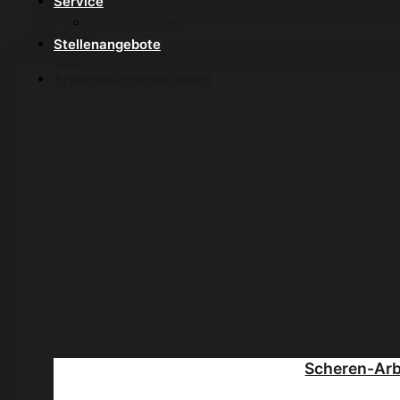
Service
PBdigiConnect
Stellenangebote
Arbeitsbühnensortiment
Scheren-Ar