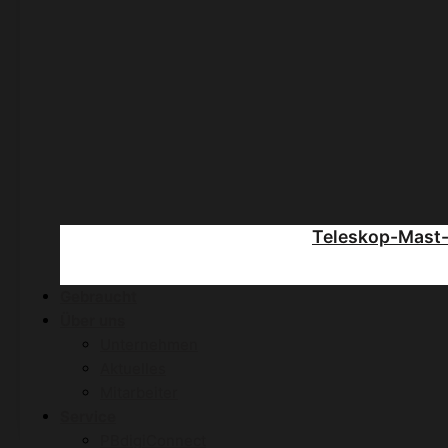
Teleskop-Mast
Gebraucht
Über uns
Unternehmen
Aktuelles
Mitarbeiter
Service
PBdigiConnect