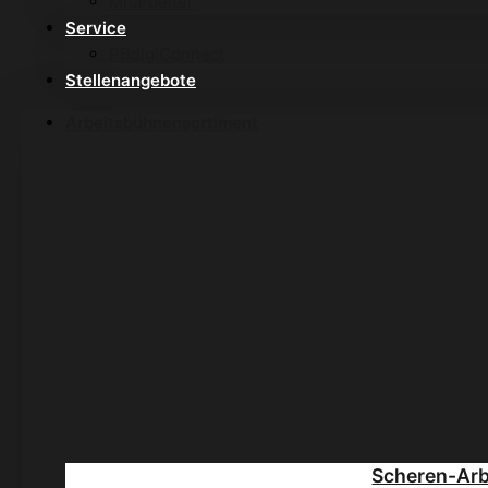
Mitarbeiter
Service
PBdigiConnect
Stellenangebote
Arbeitsbühnensortiment
Scheren-Ar