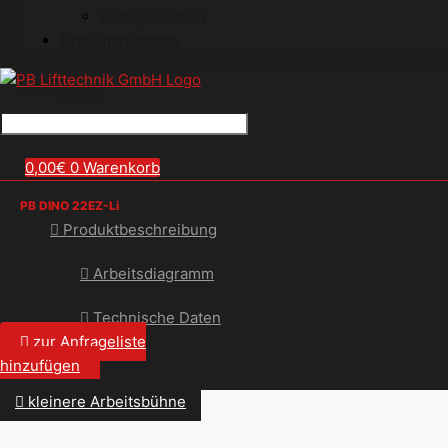
PBdigiConnect
Stellenangebote
0,00
€
0
Warenkorb
PB DINO 22EZ-Li
Produktbeschreibung
Arbeitsdiagramm
Technische Daten
zur Anfrageliste
hinzufügen
kleinere Arbeitsbühne